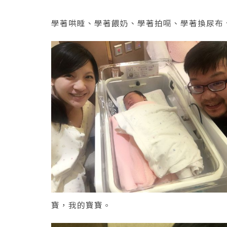
學著哄睡、學著餵奶、學著拍嗝、學著換尿布
寶，我的寶寶。