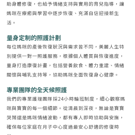
助身體修復，也給予情緒支持與實用的育兒指導，讓
媽咪在療癒與學習中逐步恢復、充滿自信迎接新生
活。
量身定制的照護計劃
每位媽咪的產後恢復狀況與需求皆不同，美麗人生特
別提供一對一照護服務，根據個人體質與恢復進度，
量身打造康復計畫，包括營養飲食、體力重建、情緒
關懷與哺乳支持等，協助媽咪全面恢復身心健康。
專業團隊的全天候照護
我們的專業護理團隊採24小時輪班制度，細心觀察媽
咪與寶寶的每一個細節。從清晨到深夜，無論是寶寶
哭鬧還是媽咪情緒波動，都有專人即時協助與安撫，
確保每位家庭在月子中心度過最安心舒適的修復時