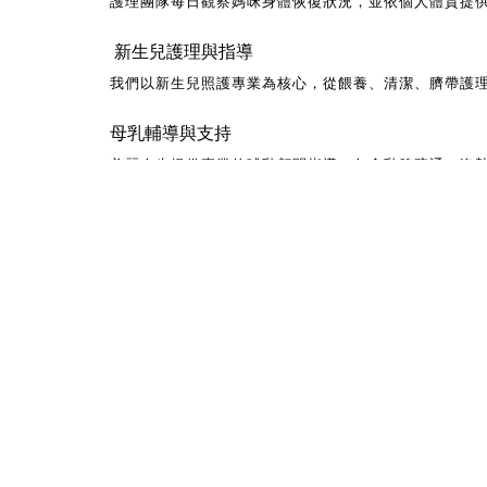
護理團隊每日觀察媽咪身體恢復狀況，並依個人體質提
新生兒護理與指導
我們以新生兒照護專業為核心，從餵養、清潔、臍帶護
母乳輔導與支持
美麗人生提供專業的哺乳顧問指導，包含乳腺疏通、姿