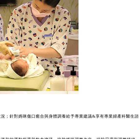
狀況；針對媽咪傷口癒合與身體調養給予專業建議&享有專業婦產科醫生諮