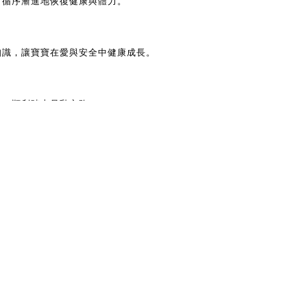
，循序漸進地恢復健康與體力。
知識，讓寶寶在愛與安全中健康成長。
慮，順利踏上母乳之路。
上一則
總覽
下一則