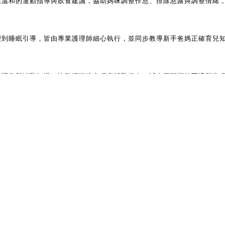
供溫和的運動指導與飲食建議，協助媽咪調整作息、排除惡露與調整情緒
理到睡眠引導，皆由專業護理師細心執行，並同步教導新手爸媽正確育兒
勢調整與泌乳知識，協助媽咪建立穩定哺乳節奏，減少瓶頸期的不適與焦