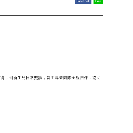
Facebook
Line
哺育，到新生兒日常照護，皆由專業團隊全程陪伴，協助