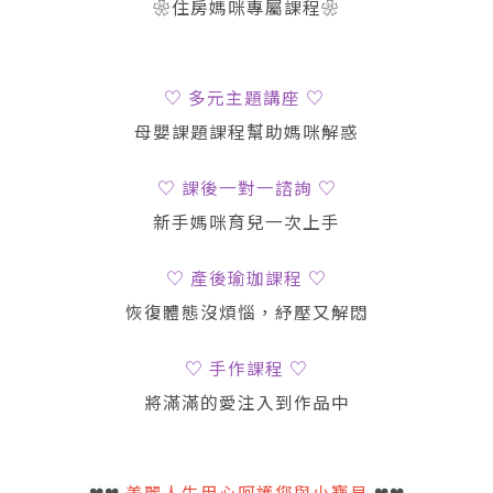
❀住房媽咪專屬課程❀
♡ 多元主題講座 ♡
母嬰課題課程幫助媽咪解惑
♡ 課後一對一諮詢 ♡
新手媽咪育兒一次上手
♡ 產後瑜珈課程 ♡
恢復體態沒煩惱，紓壓又解悶
♡ 手作課程 ♡
將滿滿的愛注入到作品中
❤❤
美麗人生用心呵護您與小寶貝
❤❤