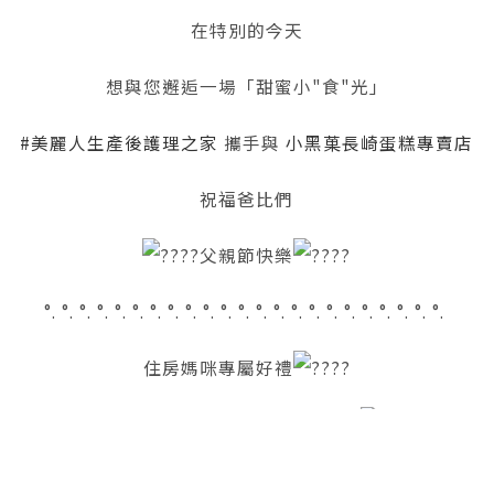
在特別的今天
想與您邂逅一場「甜蜜小"食"光」
#美麗人生產後護理之家
攜手與
小黑菓長崎蛋糕專賣店
祝福爸比們
父親節快樂
°. °. °. °. °. °. °. °. °. °. °. °. °. °. °. °. °. °. °. °. °. °. °.
住房媽咪專屬好禮
憑禮盒上的小卡至1F美妝婦幼百貨
活動時間：113.08.08 - 113.08.14