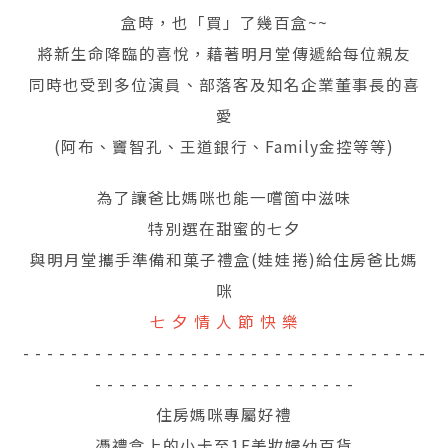
盒時，也「買」了幾百盒~~
將新生命降臨的喜悅，藉著明月堂傳遞給每位親友
同時也受到多位演員、部落客及知名企業董事長的喜
愛
(阿布、竇智孔、王道銀行、Family金控等等)
為了讓爸比媽咪也能一嚐箇中滋味
特別選在甜蜜的七夕
與明月堂攜手準備和菓子禮盒(娃娃捲)給住房爸比媽
咪
七 夕 情 人 節 快 樂
- - - - - - - - - - - - - - - - - - - - - - - - - - - - - - - - - -
- - - - - - - - - - - - - - - - - - - - - -
住房媽咪專屬好禮
憑禮盒上的小卡至1F美妝婦幼百貨