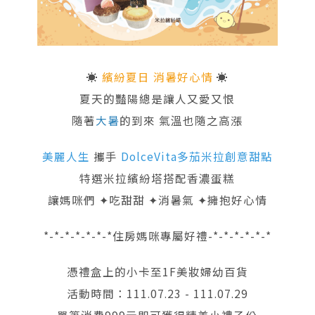
☀
繽紛夏日 消暑好心情
☀
夏天的豔陽總是讓人又愛又恨
隨著
大暑
的到來 氣溫也隨之高漲
美麗人生
攜手
DolceVita多茄米拉創意甜點
特選米拉繽紛塔搭配香濃蛋糕
讓媽咪們 ✦吃甜甜 ✦消暑氣 ✦擁抱好心情
*-*-*-*-*-*-*住房媽咪專屬好禮-*-*-*-*-*-*
憑禮盒上的小卡至1F美妝婦幼百貨
活動時間：111.07.23 - 111.07.29