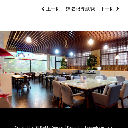
上一則
媒體報導
總覽
下一則
Copyright © All Rights Reserved | Design by
Taiwantravelmap