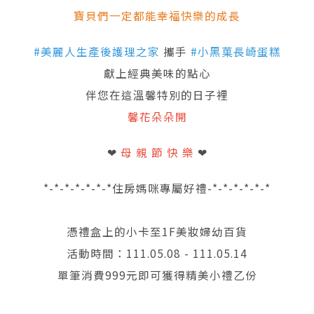
寶貝們一定都能幸福快樂的成長
#美麗人生產後護理之家
攜手
#小黑菓長崎蛋糕
獻上經典美味的點心
伴您在這溫馨特別的日子裡
馨花朵朵開
❤
母 親 節 快 樂
❤
*-*-*-*-*-*-*住房媽咪專屬好禮-*-*-*-*-*-*
憑禮盒上的小卡至1F美妝婦幼百貨
活動時間：111.05.08 - 111.05.14
單筆消費999元即可獲得精美小禮乙份