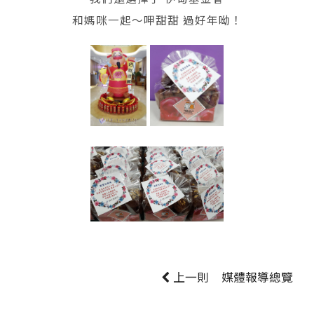
和媽咪一起～呷甜甜 過好年呦！
上一則
媒體報導
總覽