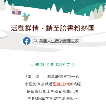
☆ 聖 誕 節 期 間 限 定 ☆
「嘟—嘟—」週年慶列車第一站！
小雞列車長載著
聖誕禮物
到站囉
快幫寶貝加上聖誕節相關元素
至FB粉專下方留言處排隊~~