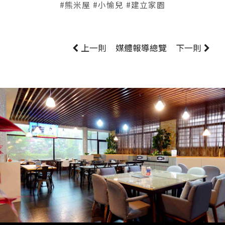
#熊米屋 #小愉兒 #建立家園
上一則
媒體報導
總覽
下一則