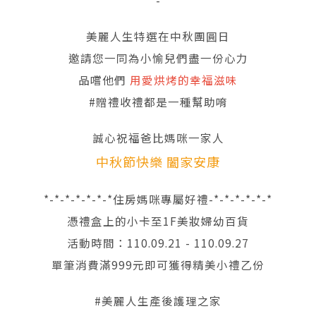
美麗人生特選在中秋團圓日
邀請您一同為小愉兒們盡一份心力
品嚐他們
用愛烘烤的幸福滋味
#贈禮收禮都是一種幫助唷
誠心祝福爸比媽咪一家人
中秋節快樂 闔家安康
*-*-*-*-*-*-*住房媽咪專屬好禮-*-*-*-*-*-*
憑禮盒上的小卡至1F美妝婦幼百貨
活動時間：110.09.21 - 110.09.27
單筆消費滿999元即可獲得精美小禮乙份
#美麗人生產後護理之家