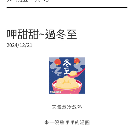
呷甜甜~過冬至
2024/12/21
天氣忽冷忽熱
來一碗熱呼呼的湯圓