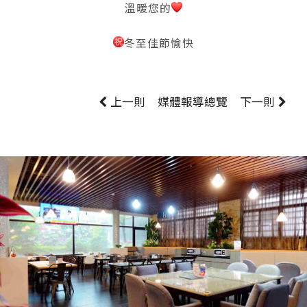
溫暖您的
冬至佳節愉快
上一則
媒體報導
總覽
下一則