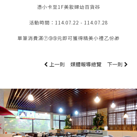
憑小卡至1F美妝婦幼百貨🧸
活動時間：114.07.22 - 114.07.28
單筆消費滿⑦➈➈元即可獲得精美小禮乙份🎁
上一則
媒體報導
總覽
下一則