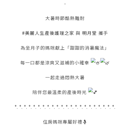
-
大暑時節酷熱難耐
#美麗人生產後護理之家
與
明月堂
攜手
為坐月子的媽咪獻上「甜甜的消暑魔法」
每一口都是涼爽又滋補的小確幸
一起走過悶熱大暑
陪伴您最溫柔的產後時光
°. °. °. °. °. °. °. °. °. °. °. °. °. °. °. °. °. °. °. °. °. °.
住房媽咪專屬好禮🤱